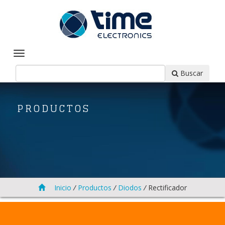
Buscar
PRODUCTOS
Inicio
/
Productos
/
Diodos
/
Rectificador