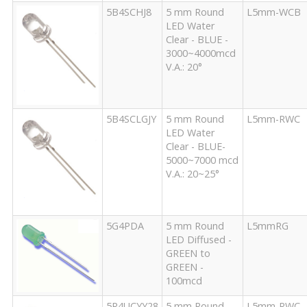
5B4SCHJ8
5 mm Round
L5mm-WCB
LED Water
Clear - BLUE -
3000~4000mcd
V.A.: 20°
5B4SCLGJY
5 mm Round
L5mm-RWC
LED Water
Clear - BLUE-
5000~7000 mcd
V.A.: 20~25°
5G4PDA
5 mm Round
L5mmRG
LED Diffused -
GREEN to
GREEN -
100mcd
5R4UCYY28
5 mm Round
L5mm-RWC