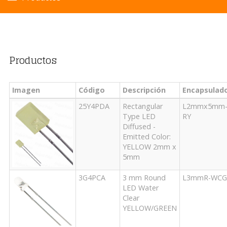
Productos
Imagen
Código
Descripción
Encapsulad
25Y4PDA
Rectangular
L2mmx5mm
Type LED
RY
Diffused -
Emitted Color:
YELLOW 2mm x
5mm
3G4PCA
3 mm Round
L3mmR-WCG
LED Water
Clear
YELLOW/GREEN