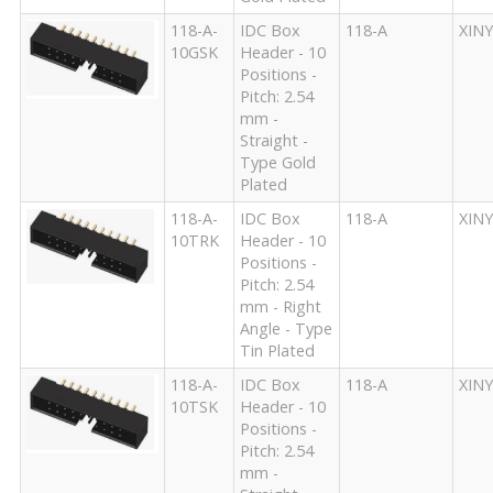
118-A-
IDC Box
118-A
XIN
10GSK
Header - 10
Positions -
Pitch: 2.54
mm -
Straight -
Type Gold
Plated
118-A-
IDC Box
118-A
XIN
10TRK
Header - 10
Positions -
Pitch: 2.54
mm - Right
Angle - Type
Tin Plated
118-A-
IDC Box
118-A
XIN
10TSK
Header - 10
Positions -
Pitch: 2.54
mm -