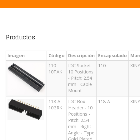
Productos
Imagen
Código
Descripción
Encapsulado
Mar
110-
IDC Socket
110
XIN
10TAK
10 Positions
- Pitch: 2.54
mm - Cable
Mount
118-A-
IDC Box
118-A
XIN
10GRK
Header - 10
Positions -
Pitch: 2.54
mm - Right
Angle - Type
Gold Plated