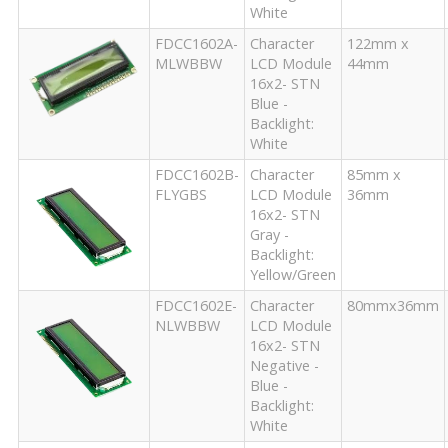
White
FDCC1602A-
Character
122mm x
MLWBBW
LCD Module
44mm
16x2- STN
Blue -
Backlight:
White
FDCC1602B-
Character
85mm x
FLYGBS
LCD Module
36mm
16x2- STN
Gray -
Backlight:
Yellow/Green
FDCC1602E-
Character
80mmx36mm
NLWBBW
LCD Module
16x2- STN
Negative -
Blue -
Backlight:
White