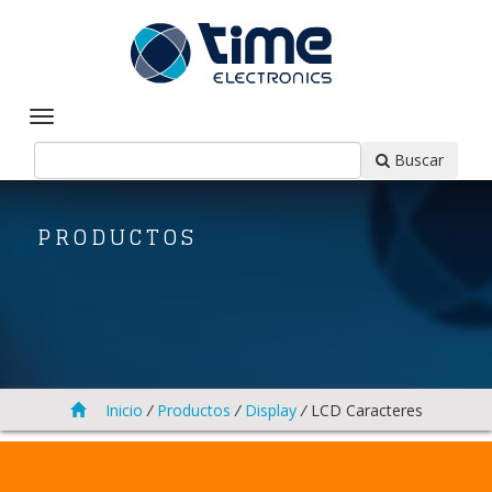
Buscar
PRODUCTOS
Inicio
/
Productos
/
Display
/
LCD Caracteres