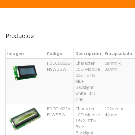
Productos
Imagen
Código
Descripción
Encapsulado
FDCC0802B-
Character
58mm x
NSWBBW
LCD Module
32mm
8x2 - STN
blue -
Backlight:
white LED
side
FDCC1602A-
Character
122mm x
FLWBBW
LCD Module
44mm
16x2- STN
Blue -
Backlight